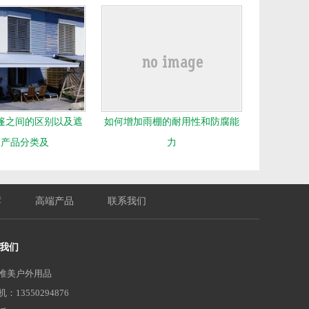
篷之间的区别以及遮
如何增加雨棚的耐用性和防腐能
篷产品分类及
力
荐
高端产品
联系我们
我们
惟美户外用品
：13550294876